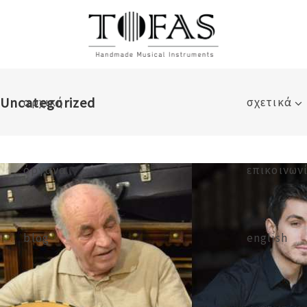
Uncategorized
αρχική
σχετικά
όργανα
επικοινων
blog
english